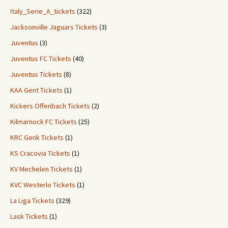
Italy_Serie_A_tickets
(322)
Jacksonville Jaguars Tickets
(3)
Juventus
(3)
Juventus FC Tickets
(40)
Juventus Tickets
(8)
KAA Gent Tickets
(1)
Kickers Offenbach Tickets
(2)
Kilmarnock FC Tickets
(25)
KRC Genk Tickets
(1)
KS Cracovia Tickets
(1)
KV Mechelen Tickets
(1)
KVC Westerlo Tickets
(1)
La Liga Tickets
(329)
Lask Tickets
(1)