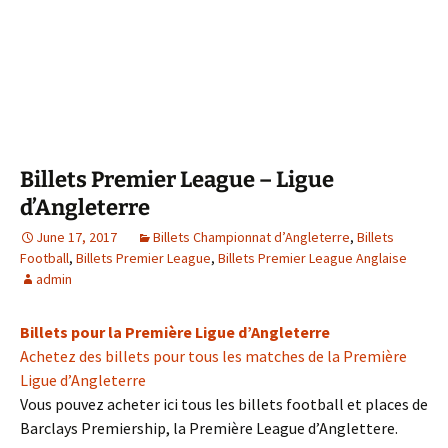
Billets Premier League – Ligue
d’Angleterre
June 17, 2017
Billets Championnat d’Angleterre
,
Billets
Football
,
Billets Premier League
,
Billets Premier League Anglaise
admin
Billets pour la Première Ligue d’Angleterre
Achetez des billets pour tous les matches de la Première
Ligue d’Angleterre
Vous pouvez acheter ici tous les billets football et places de
Barclays Premiership, la Première League d’Anglettere.