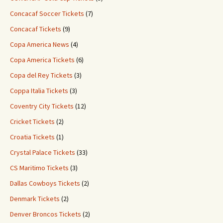
Concacaf Soccer Tickets
(7)
Concacaf Tickets
(9)
Copa America News
(4)
Copa America Tickets
(6)
Copa del Rey Tickets
(3)
Coppa Italia Tickets
(3)
Coventry City Tickets
(12)
Cricket Tickets
(2)
Croatia Tickets
(1)
Crystal Palace Tickets
(33)
CS Maritimo Tickets
(3)
Dallas Cowboys Tickets
(2)
Denmark Tickets
(2)
Denver Broncos Tickets
(2)