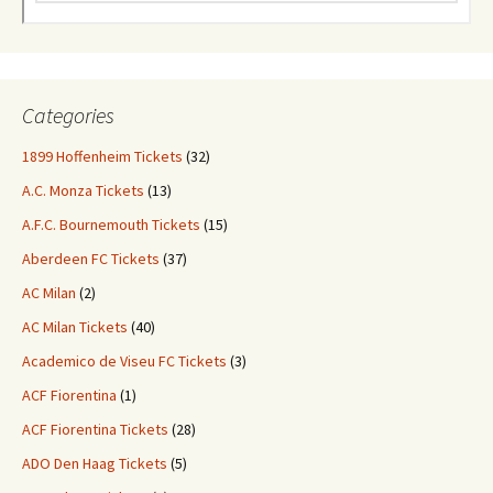
Categories
1899 Hoffenheim Tickets
(32)
A.C. Monza Tickets
(13)
A.F.C. Bournemouth Tickets
(15)
Aberdeen FC Tickets
(37)
AC Milan
(2)
AC Milan Tickets
(40)
Academico de Viseu FC Tickets
(3)
ACF Fiorentina
(1)
ACF Fiorentina Tickets
(28)
ADO Den Haag Tickets
(5)