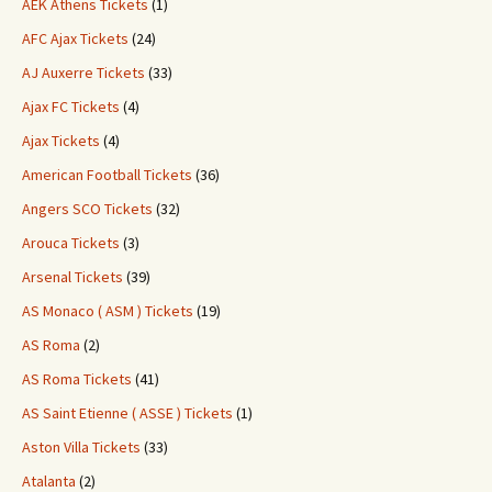
AEK Athens Tickets
(1)
AFC Ajax Tickets
(24)
AJ Auxerre Tickets
(33)
Ajax FC Tickets
(4)
Ajax Tickets
(4)
American Football Tickets
(36)
Angers SCO Tickets
(32)
Arouca Tickets
(3)
Arsenal Tickets
(39)
AS Monaco ( ASM ) Tickets
(19)
AS Roma
(2)
AS Roma Tickets
(41)
AS Saint Etienne ( ASSE ) Tickets
(1)
Aston Villa Tickets
(33)
Atalanta
(2)