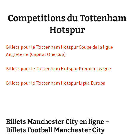
Competitions du Tottenham
Hotspur
Billets pour le Tottenham Hotspur Coupe de la ligue
Angleterre (Capital One Cup)
Billets pour le Tottenham Hotspur Premier League
Billets pour le Tottenham Hotspur Ligue Europa
Billets Manchester City en ligne –
Billets Football Manchester City