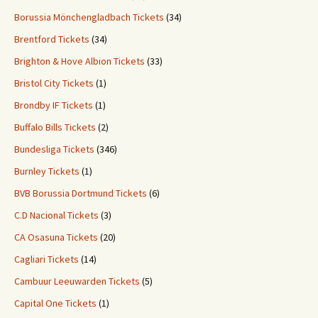
Borussia Mönchengladbach Tickets
(34)
Brentford Tickets
(34)
Brighton & Hove Albion Tickets
(33)
Bristol City Tickets
(1)
Brondby IF Tickets
(1)
Buffalo Bills Tickets
(2)
Bundesliga Tickets
(346)
Burnley Tickets
(1)
BVB Borussia Dortmund Tickets
(6)
C.D Nacional Tickets
(3)
CA Osasuna Tickets
(20)
Cagliari Tickets
(14)
Cambuur Leeuwarden Tickets
(5)
Capital One Tickets
(1)