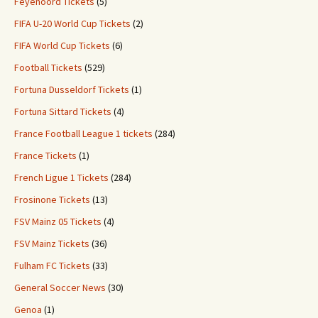
Feyenoord Tickets
(5)
FIFA U-20 World Cup Tickets
(2)
FIFA World Cup Tickets
(6)
Football Tickets
(529)
Fortuna Dusseldorf Tickets
(1)
Fortuna Sittard Tickets
(4)
France Football League 1 tickets
(284)
France Tickets
(1)
French Ligue 1 Tickets
(284)
Frosinone Tickets
(13)
FSV Mainz 05 Tickets
(4)
FSV Mainz Tickets
(36)
Fulham FC Tickets
(33)
General Soccer News
(30)
Genoa
(1)